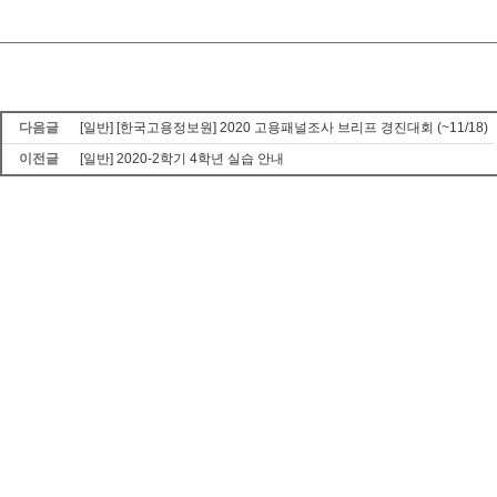
다음글
[일반] [한국고용정보원] 2020 고용패널조사 브리프 경진대회 (~11/18)
이전글
[일반] 2020-2학기 4학년 실습 안내