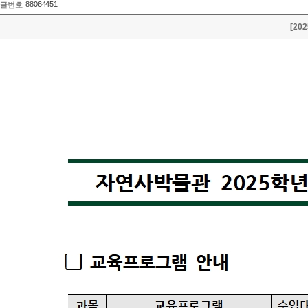
88064451
글번호
[2