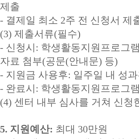
제출
-
결제일 최소
2
주 전 신청서 제
(3)
제출서류
(
필수
)
-
신청시
:
학생활동지원프로그램
자료 첨부
(
공문
(
안내문
)
등
)
-
지원금 사용후
:
일주일 내 성
-
완료시
:
학생활동지원프로그램
(4)
센터 내부 심사를 거쳐 신청
5.
지원예산
:
최대
30
만원