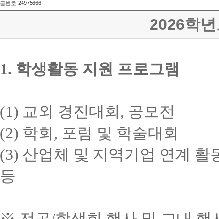
24975666
글번호
2026학
1.
학생활동 지원 프로그램
(1)
교외 경진대회
,
공모전
(2)
학회
,
포럼 및 학술대회
(3)
산업체 및 지역기업 연계 활
등
※
전공
/
학생회 행사 및 교내 