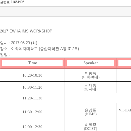
11681408
글번호
2017 EWHA IMS WORKSHOP
일시 : 2017.08.29 (화)
장소 : 이화여자대학교 (종합과학관 A동 317호)
일정 :
Time
Speaker
이향숙
10:20-10:30
(
이화여대
)
서재홍
10:30-11:20
(
명지대
)
11:20-11:30
윤강준
VISUA
11:30-12:00
(NIMS)
이화정
12:00-12:30
(DGIST)