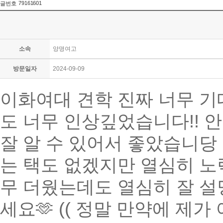
79161601
글번호
소속
양명여고
방문일자
2024-09-09
이화여대 견학 진짜 너무 
도 너무 인상깊었습니다!! 
잘 알 수 있어서 좋았습니당
는 택도 없겠지만 열심히 노력
무 더웠는데도 열심히 잘 설
세요🫶 (( 정말 만약에 제