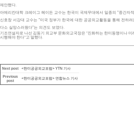
제안했다
.
아메리칸대학 크레이그 헤이든 교수는 한국이 국제무대에서 일종의
"
중간자적
신호창 서강대 교수는
"
미국 정부가 한국에 대한 공공외교활동을 통해 전하려
다소 실망스러웠다
"
는 의견도 보였다
.
기조연설자로 나선 김동기 외교부 문화외교국장은
"
진화하는 한미동맹이나 미
시행해야 한다
"
고 말했다
.
Next post
<한미공공외교포럼> YTN 기사
Previous
<한미공공외교포럼> 연합뉴스 기사
post