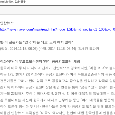
Article No.
11645534
연합뉴스
:
http://news.naver.com/main/read.nhn?mode=LSD&mid=sec&sid1=100&oid=
한
·
미 전문가들
"
양국
'
마음 외교
'
노력 여지 많아
"
(
입력
: 2014.11.18. 06:06) (
수정
: 2014.11.18. 06:44)
김세진 특파원
이화여대
·
미 우드로윌슨센터
'
한미 공공외교포럼
'
개최
한국과 미국 두 나라 사이의 관계가 전반적으로 양호하지만
, '
마음 외교
'
로 불
이는
17
일
(
현지시간
)
이화여대 공공외교센터와 미국 우드로윌슨센터의 공동 
전문가들은 그러나 한미 양국 모두 공공외교의 중요성을 인식하고 각국의 입
조기숙 이화여대 공공외교센터장은 환영 연설을 통해
"
공공외교의 발전이 한국
지난달
23
일까지 주한 미국대사로 일했던 성 김 미국 대북정책 특별대표는 축
김 특별대표는 자신이 한국에서 대사로 근무하는 동안
"
여러 대학들을 방문해
이어 토론에 참석한 두 나라 전문가들은 한미 간 공공외교 발전을 위해 필요
이동민 연합뉴스 부국장은
"
미국도 즉각적인 현안에 대한 한국인들의 반응을 