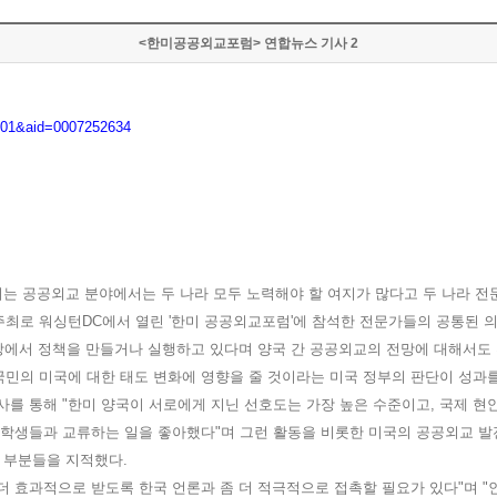
<한미공공외교포럼> 연합뉴스 기사 2
001&aid=0007252634
리는 공공외교 분야에서는 두 나라 모두 노력해야 할 여지가 많다고 두 나라 
주최로 워싱턴
DC
에서 열린
'
한미 공공외교포럼
'
에 참석한 전문가들의 공통된 
장에서 정책을 만들거나 실행하고 있다며 양국 간 공공외교의 전망에 대해서도
민의 미국에 대한 태도 변화에 영향을 줄 것이라는 미국 정부의 판단이 성과
사를 통해
"
한미 양국이 서로에게 지닌 선호도는 가장 높은 수준이고
,
국제 현안
 학생들과 교류하는 일을 좋아했다
"
며 그런 활동을 비롯한 미국의 공공외교 발
한 부분들을 지적했다
.
더 효과적으로 받도록 한국 언론과 좀 더 적극적으로 접촉할 필요가 있다
"
며
"