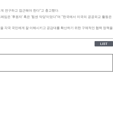
롭게 연구하고 접근해야 한다
"
고 충고했다
.
프레임은
'
후원자
'
혹은
'
힘센 악당
'
이었다
"
며
"
한국에서 미국의 공공외교 활동은
식을 각국 국민에게 잘 이해시키고 공감대를 확산하기 위한 구체적인 협력 정책을