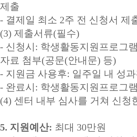
제출
-
결제일 최소
2
주 전 신청서 제
(3)
제출서류
(
필수
)
-
신청시
:
학생활동지원프로그램
자료 첨부
(
공문
(
안내문
)
등
)
-
지원금 사용후
:
일주일 내 성
-
완료시
:
학생활동지원프로그램
(4)
센터 내부 심사를 거쳐 신청
5.
지원예산
:
최대
30
만원