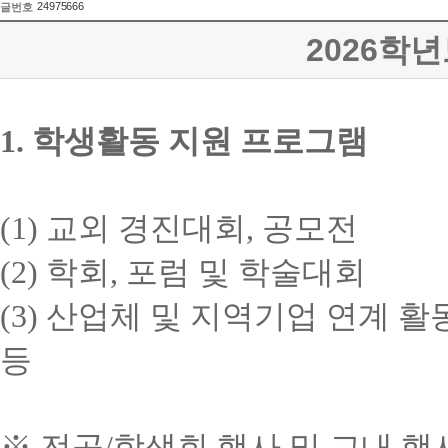
24975666
글번호
2026학
1.
학생활동 지원 프로그램
(1)
교외 경진대회
,
공모전
(2)
학회
,
포럼 및 학술대회
(3)
산업체 및 지역기업 연계 활
등
※
전공
/
학생회 행사 및 교내 