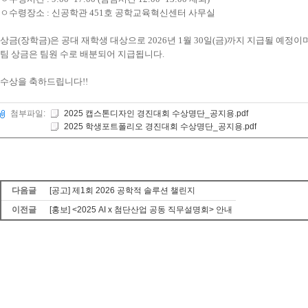
ㅇ수령장소
:
신공학관
451
호 공학교육혁신센터 사무실
상금
(
장학금
)
은 공대 재학생 대상으로
2026
년
1
월
30
일
(
금
)
까지 지급될 예정이
팀 상금은 팀원 수로 배분되어 지급됩니다
.
수상을 축하드립니다
!!
첨부파일:
2025 캡스톤디자인 경진대회 수상명단_공지용.pdf
2025 학생포트폴리오 경진대회 수상명단_공지용.pdf
다음글
[공고] 제1회 2026 공학적 솔루션 챌린지
이전글
[홍보] <2025 AI x 첨단산업 공동 직무설명회> 안내