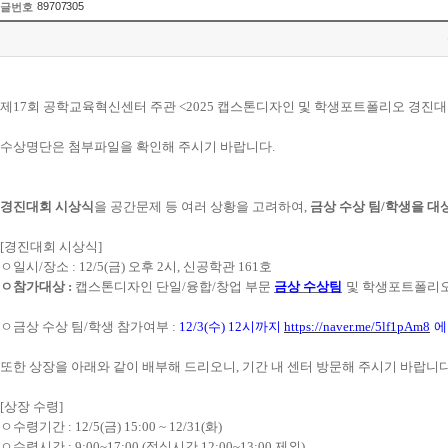
89707305
글번호
제
17
회 공학교육혁신센터 주관
<2025
캡스톤디자인 및 학생포트폴리오 경진
수상명단은 첨부파일을 확인해 주시기 바랍니다
.
경진대회 시상식
을 공간문제 등 여러 상황을 고려하여
,
금상 수상 팀
/
학생을 대
[
경진대회 시상식
]
ㅇ일시
/
장소
: 12/5(
금
)
오후
2
시
,
신공학관
161
호
ㅇ참가대상
:
캡스톤디자인 단일
/
융합
/
창업 부문
금상 수상팀
및 학생포트폴리
ㅇ금상 수상 팀
/
학생 참가여부
:
12/3(
수
) 12
시까지
https://naver.me/5lf1pAm8
에
또한 상장을 아래와 같이 배부해 드리오니
,
기간 내 센터 방문해 주시기 바랍니
[
상장 수령
]
ㅇ수령기간
: 12/5(
금
) 15:00 ~ 12/31(
화
)
ㅇ수령시간
: 9:00~17:00 (
점심시간
12:00~13:00
제외
)