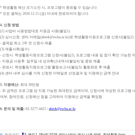
*
학생활동 예산 조기소진 시
,
프로그램이 종료될 수 있습니다
.
*
모든 결제는
2026.12.11.(
금
)
이내에 완료되어야 합니다
.
4.
신청 방법
(1)
사업비 사용방법대로 지원금 사용
(
붙임
1)
(2)
상시신청
:
센터 이메일
(abeek@ewha.ac.kr)
로 학생활동지원프로그램 신청서
(
붙임
2)
-
결제일 최소
2
주 전 신청서 제출
(3)
제출서류
(
필수
)
-
신청시
:
학생활동지원프로그램 신청서
(
붙임
2),
프로그램 내용 및 참가 확인 가능한 
-
지원금 사용후
:
일주일 내 성과확산내역서
(
붙임
4)
및 증빙 제출
-
완료시
:
학생활동지원프로그램 활동보고서
(
붙임
3):
활동완료 후 제출
(4)
센터 내부 심사를 거쳐 신청한 이메일로 선정결과 및 지원예산 금액 안내
5.
지원예산
:
최대
30
만원
-
위 금액은 프로그램 당 지원 가능한 최대한도 금액이며
,
신청서에 작성한 프로그램 
여부
,
참여인원
,
신청예산 등을 고려하여 지원예산 금액을 확정함
6.
문의 및 제출
:
02-3277-4421 /
abeek@ewha.ac.kr
첨부파일:
붙임1. [학생] 2026 센터사업비 예산 사용 방법_학생활동.hwp