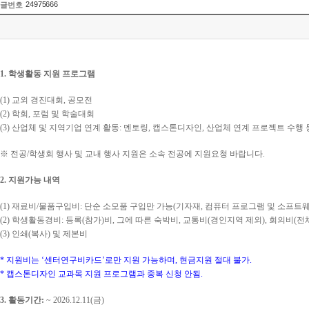
24975666
글번호
1.
학생활동 지원 프로그램
(1)
교외 경진대회
,
공모전
(2)
학회
,
포럼 및 학술대회
(3)
산업체 및 지역기업 연계 활동
:
멘토링
,
캡스톤디자인
,
산업체 연계 프로젝트 수행 
※
전공
/
학생회 행사 및 교내 행사 지원은 소속 전공에 지원요청 바랍니다
.
2.
지원가능 내역
(1)
재료비
/
물품구입비
:
단순 소모품 구입만 가능
(
기자재
,
컴퓨터 프로그램 및 소프트웨
(2)
학생활동경비
:
등록
(
참가
)
비
,
그에 따른 숙박비
,
교통비
(
경인지역 제외
),
회의비
(
전
(3)
인쇄
(
복사
)
및 제본비
*
지원비는
‘
센터연구비카드
’
로만 지원 가능하며
,
현금지원 절대 불가
.
*
캡스톤디자인 교과목 지원 프로그램과 중복 신청 안됨
.
3.
활동기간
:
~ 2026.12.11(
금
)