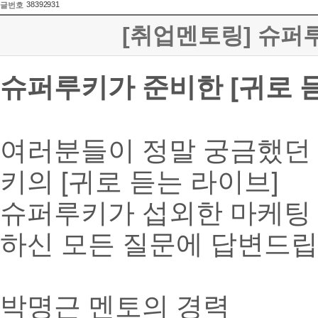
38392931
글번호
[취업멘토링] 슈퍼루
슈퍼루키가 준비한 [귀로 
여러분들이 정말 궁금했던 
키의 [귀로 듣는 라이브]
슈퍼루키가 섭외한 마케팅 
하신 모든 질문에 답변드
박명근 멘토의 경력