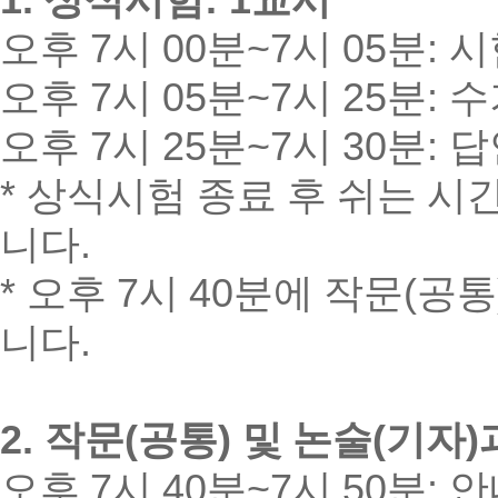
1.
상식시험
: 1
교시
오후
7
시
00
분
~7
시
05
분
:
시
오후
7
시
05
분
~7
시
25
분
:
수
오후
7
시
25
분
~7
시
30
분
:
답
*
상식시험 종료 후 쉬는 시
니다
.
*
오후
7
시
40
분에 작문
(
공통
니다
.
2.
작문
(
공통
)
및 논술
(
기자
)
오후
7
시
40
분
~7
시
50
분
:
안