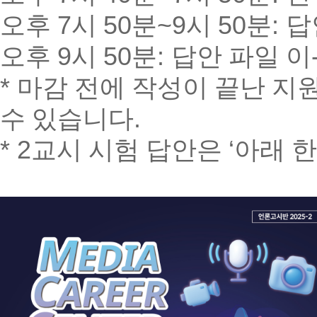
오후
7
시
50
분
~9
시
50
분
:
답
오후
9
시
50
분
:
답안 파일 이
*
마감 전에 작성이 끝난 지
수 있습니다
.
* 2
교시 시험 답안은
‘
아래 