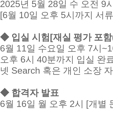
2025
년
5
월
28
일 수 오전
9
[6
월
10
일 오후
5
시까지 서류
◆
입실 시험
[
재실 평가 포함
6
월
11
일 수요일 오후
7
시
~1
오후
6
시
40
분까지 입실 완
넷
Search
혹은 개인 소장 
◆
합격자 발표
6
월
16
일 월 오후
2
시
[
개별 