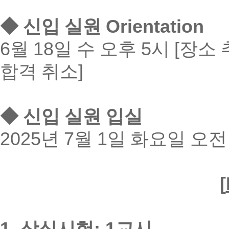
◆
신입 실원
Orientation
6
월
18
일 수 오후
5
시
[
장소 
합격 취소
]
◆
신입 실원 입실
2025
년
7
월
1
일 화요일 오
[