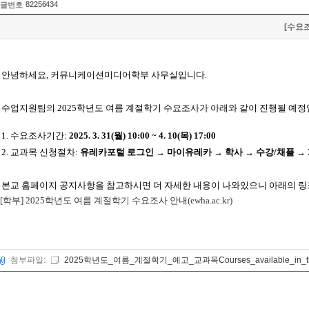
82256434
글번호
[수요조
안녕하세요, 커뮤니케이션미디어학부 사무실입니다.
수업지원팀의 2025
학년도 여름 계절학기 수요조사가 아래와 같이 진행될 예
1.
수요조사기간
:
2025. 3. 31(월
) 10:00 ~ 4. 10(목)
17:00
2.
교과목 신청절차
:
유레카포털 로그인 → 마이유레카 → 학사 → 수강
/
채플 →
본교 홈페이지 공지사항을 참고하시면 더 자세한 내용이 나와있으니 아래의 링
[학부] 2025학년도 여름 계절학기 수요조사 안내(ewha.ac.kr)
첨부파일:
2025학년도_여름_계절학기_예고_교과목Courses_available_in_the_