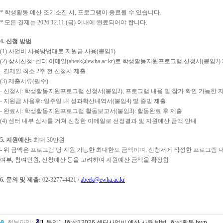
*
학생활동 예산 조기소진 시
,
프로그램이 종료될 수 있습니다
.
*
모든 결제는
2026.12.11.(
금
)
이내에 완료되어야 합니다
.
4.
신청 방법
(1)
사업비 사용방법대로 지원금 사용
(
붙임
1)
(2)
상시신청
:
센터 이메일
(abeek@ewha.ac.kr)
로 학생활동지원프로그램 신청서
(
붙임
2)
-
결제일 최소
2
주 전 신청서 제출
(3)
제출서류
(
필수
)
-
신청시
:
학생활동지원프로그램 신청서
(
붙임
2),
프로그램 내용 및 참가 확인 가능한 
-
지원금 사용후
:
일주일 내 성과확산내역서
(
붙임
4)
및 증빙 제출
-
완료시
:
학생활동지원프로그램 활동보고서
(
붙임
3):
활동완료 후 제출
(4)
센터 내부 심사를 거쳐 신청한 이메일로 선정결과 및 지원예산 금액 안내
5.
지원예산
:
최대
30
만원
-
위 금액은 프로그램 당 지원 가능한 최대한도 금액이며
,
신청서에 작성한 프로그램 
여부
,
참여인원
,
신청예산 등을 고려하여 지원예산 금액을 확정함
6.
문의 및 제출
:
02-3277-4421 /
abeek@ewha.ac.kr
첨부파일:
붙임1. [학생] 2026 센터사업비 예산 사용 방법_학생활동.hwp