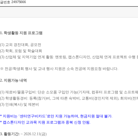
24975666
글번호
1.
학생활동 지원 프로그램
(1)
교외 경진대회
,
공모전
(2)
학회
,
포럼 및 학술대회
(3)
산업체 및 지역기업 연계 활동
:
멘토링
,
캡스톤디자인
,
산업체 연계 프로젝트 수행 
※
전공
/
학생회 행사 및 교내 행사 지원은 소속 전공에 지원요청 바랍니다
.
2.
지원가능 내역
(1)
재료비
/
물품구입비
:
단순 소모품 구입만 가능
(
기자재
,
컴퓨터 프로그램 및 소프트웨
(2)
학생활동경비
:
등록
(
참가
)
비
,
그에 따른 숙박비
,
교통비
(
경인지역 제외
),
회의비
(
전
(3)
인쇄
(
복사
)
및 제본비
*
지원비는
‘
센터연구비카드
’
로만 지원 가능하며
,
현금지원 절대 불가
.
*
캡스톤디자인 교과목 지원 프로그램과 중복 신청 안됨
.
3.
활동기간
:
~ 2026.12.11(
금
)