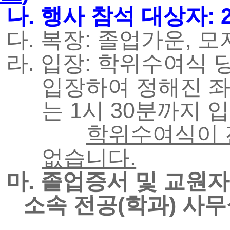
나.
행사 참석 대상자: 
다. 복장: 졸업가운, 모자
라. 입장: 학위수여식 
입장하여 정해진 좌
는 1시 30분까지
학위수여식이 
없습니다
.
마. 졸업증서 및 교원
소속 전공(학과) 사