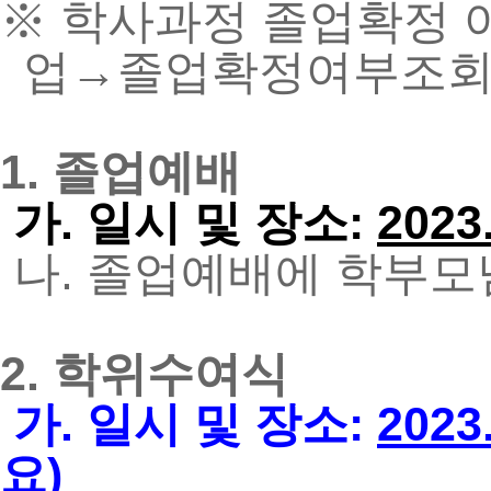
※ 학사과정 졸업확정
업→졸업확정여부조회에
1.
졸업예배
가. 일시 및 장소:
2023.
나. 졸업예배에 학부모
2.
학위수여식
가. 일시 및 장소:
2023.
요
)