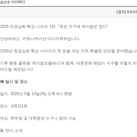
91108021
글번호
[공지] EA
2026 전공심화 특강 시리즈 1탄: "죽은 지구에 케이팝은 없다"
안녕하세요, 커뮤니케이션·미디어학부입니다.
2026년 전공심화 특강 시리즈의 첫 문을 여는 아주 특별한 강연을 준비했습니
기후 행동 플랫폼 '케이팝포플래닛'과 함께, 대중문화 팬덤이 지구를 어떻게
려드릴 예정입니다.
📅 일시 및 장소
일시: 2026년 5월 14일(목) 오후 6시 30분
장소: 포B151호
대상: 학부생 및 대학원생 누구나 참여 가능
🎤 연사 소개