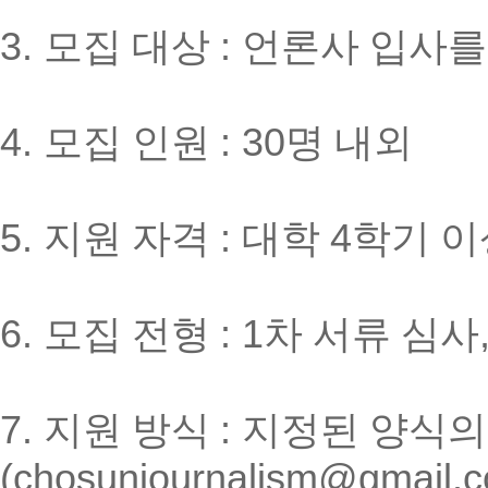
3.
모집 대상
:
언론사 입사를
4.
모집 인원
: 30
명 내외
5.
지원 자격
:
대학
4
학기 이
6.
모집 전형
: 1
차 서류 심사
7.
지원 방식
:
지정된 양식의
(chosunjournalism@gmail.