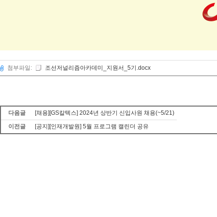
첨부파일:
조선저널리즘아카데미_지원서_5기.docx
다음글
[채용][GS칼텍스] 2024년 상반기 신입사원 채용(~5/21)
이전글
[공지][인재개발원] 5월 프로그램 캘린더 공유