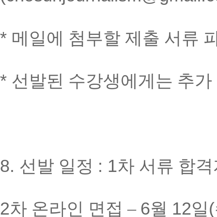
*
메일에 첨부할 제출 서류
*
선발된 수강생에게는 추가
8.
선발 일정
: 1
차 서류 합
2
차 온라인 면접
–
6
월
12
일
(