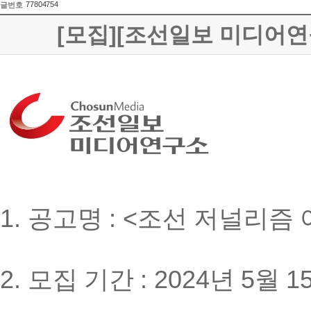
77804754
글번호
[모집][조선일보 미디어연
1.
공고명
: <
조선 저널리즘
2.
모집 기간
: 2024
년
5
월
1