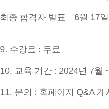
최종 합격자 발표
–
6
월
17
일
9.
수강료
:
무료
10.
교육 기간
: 2024
년
7
월
11.
문의
:
홈페이지
Q&A
게