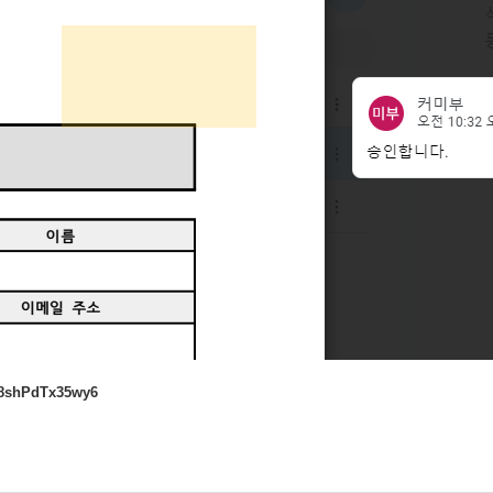
tC8shPdTx35wy6