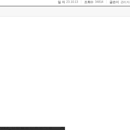
23.10.13
34814
일 자
조회수
글쓴이
관리자