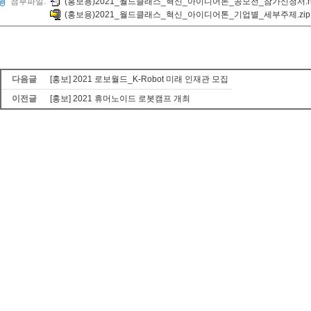
첨부파일:
(홍보용)2021_월드클래스_혁신_아이디어톤_공모전_참가신청서.h
(홍보용)2021_월드클래스_혁신_아이디어톤_기업별_세부주제.zip
다음글
[홍보] 2021 로보월드_K-Robot 미래 인재관 모집
이전글
[홍보] 2021 휴머노이드 로봇캠프 개최