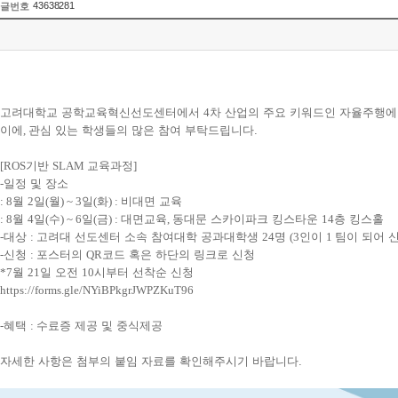
43638281
글번호
고려대학교 공학교육혁신선도센터에서
4
차 산업의 주요 키워드인 자율주행에
이에
,
관심 있는 학생들의 많은 참여 부탁드립니다.
[ROS
기반
SLAM
교육과정
]
-
일정 및 장소
: 8
월
2
일
(
월
) ~ 3
일
(
화
) :
비대면 교육
: 8
월
4
일
(
수
) ~ 6
일
(
금
) :
대면교육
,
동대문 스카이파크 킹스타운
14
층 킹스홀
-
대상
:
고려대 선도센터 소속 참여대학 공과대학생
24
명
(3
인이
1
팀이 되어 
-
신청
:
포스터의
QR
코드 혹은 하단의 링크로 신청
*7
월
21
일 오전
10
시부터 선착순 신청
https://forms.gle/NYiBPkgrJWPZKuT96
-
혜택
:
수료증 제공 및 중식제공
자세한 사항은 첨부의 붙임 자료를 확인해주시기 바랍니다.