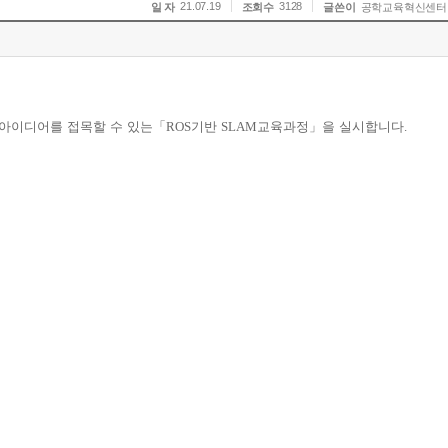
21.07.19
3128
일 자
조회수
글쓴이
공학교육혁신센터
 아이디어를 접목할 수 있는
「
ROS
기반
SLAM
교육과정
」
을 실시합니다
.