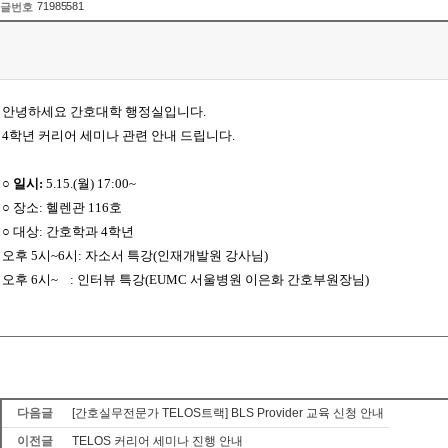
71985581
글번호
안녕하세요 간호대학 행정실입니다.
4학년 커리어 세미나 관련 안내 드립니다.
○ 일시:
5.15.(월) 17:00~
○
장소:
헬렌관 116호
○
대상:
간호학과 4학년
오후 5시~6시: 자소서 특강(인재개발원 강사님)
오후 6시~ : 인터뷰 특강(EUMC 서울병원 이은화 간호부원장님)
다음글
[간호실무전문가 TELOS트랙] BLS Provider 교육 신청 안내
이전글
TELOS 커리어 세미나 진행 안내