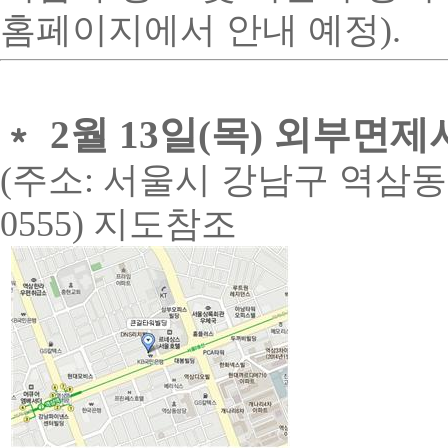
홈페이지에서 안내 예정
).
﹡
월
일
목
외부면제
2
13
(
)
(
주소
:
서울시 강남구 역삼동
0555)
지도참조