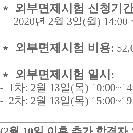
﹡
외부면제시험 신청기
2020
년
2
월
3
일
(
월
) 14:00 
﹡
외부면제시험 비용
:
52,
﹡
외부면제시험 일시
:
- 1
차
: 2
월
13
일
(
목
) 10:00~14
- 2
차
: 2
월
13
일
(
목
) 15:00~19
(2
월
10
일 이후 추가 합격자