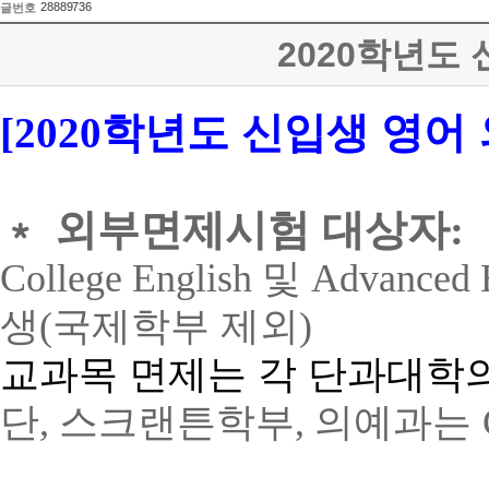
28889736
글번호
2020학년도
학년도 신입생 영어
[2020
﹡
외부면제시험 대상자
:
College English
및
Advanced 
생
(
국제학부 제외
)
교과목 면제는 각 단과대학의
단
,
스크랜튼학부
,
의예과는