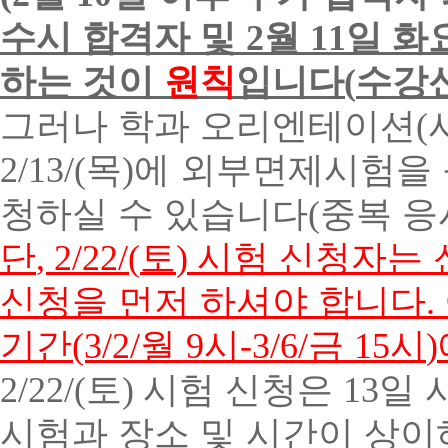
수시 합격자 및
2
월
11
일 화
하는 것이
원칙
입니다
(
수강신
그러나 학과 오리엔테이션
(
2/13/(
목
)
에 외부면제시험을
청하실 수 있습니다
(
중복 응
단
, 2/22/(
토
)
시험 신청자는 
신청을 먼저 하셔야 합니다
.
기간
(3/2/
월
9
시
-3/6/
금
15
시
)
2/22/(
토
)
시험 신청은
13
일 
시험과 장소 및 시간이 상이