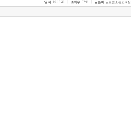
19.12.31
2744
일 자
조회수
글쓴이
글로벌소통교육실