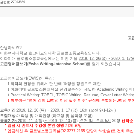
27043669
글번호
고급
안녕하세요?
이화여자대학교 호크마교양대학 글로벌소통교육실입니다.
이화여대 글로벌소통교육실에서는 이번 겨울
2019. 12. 26(목) ~ 2020. 1. 17(
고급영어글쓰기(Ewha Writing-Intensive School)
를 열게 되었습니다.
고급영어글쓰기(EWIS)의 특징:
l
최적의 환경을 위해서 한 반에 15명을 정원으로 제한
l
이화여대 글로벌소통교육실 전임교수진
의 세밀한
Academic Writing
지
l
Practical Writing: TOEFL, TOEIC Writing, Resume, Cover Letter Writi
l
학부생은
"
영어 강의
18
학점 이상 필수 이수
"
규정에 부합되는
3
학점 부
교육기간
:
2019. 12. 26 (
목) ~ 2020. 1. 17 (금), 16회 (오전 9시-12시)
모집대상:
대학생 및 대학원생 (타교생 및 남학생 포함
)
등록기간
:
2019. 11. 4(
월) ~ 2019. 12. 13 (금), 오전 9시-오후 5시
30명
선착순
*
입금 시 반드시
수강생 본인 성명
기재 요망
* 입금하신 후 글로벌소통교육실(02-3277-2165 담당자:박한솔)로 전화 주