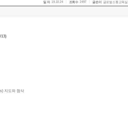
19.10.24
2497
일 자
조회수
글쓴이
글로벌소통교육실
13)
ograms) 지도와 첨삭