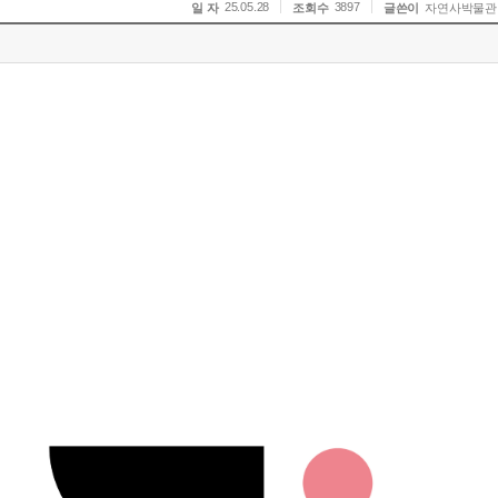
25.05.28
3897
일 자
조회수
글쓴이
자연사박물관