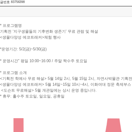
83756398
글번호
* 프로그램명
기획전
‘
지구생물들의 기후변화 생존기
’
무료 관람 및 해설
<
생물다양성 에코트래커
>
체험 행사
*운영기간:
5/2(
금
)~5/30(
금
)
* 운영시간"
평일
10:00~16:00 /
주말 짝수주 토요일
* 프로그램 소개
<
기획전 학예사 무료 해설
> 5
월
14
일
2
시
, 5
월
15
일
2
시
,
자연사박물관 기획
<
생물다양성 에코트래커
> 5
월
14
일
~15
일
10
시
~4
시
,
이화여대 정문 축제부스
<도슨트 무료해설> 5월 개관일에는 상시 운영 중입니다.
* 휴무:
홀수주 토요일
,
일요일
,
공휴일