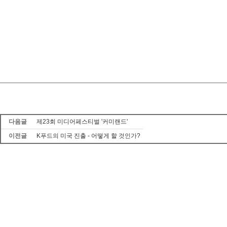
다음글
제23회 미디어페스티벌 '커미랜드'
이전글
K푸드의 미국 진출 - 어떻게 할 것인가?