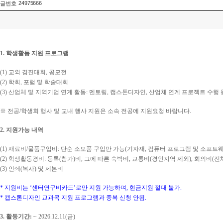
24975666
글번호
1.
학생활동 지원 프로그램
(1)
교외 경진대회
,
공모전
(2)
학회
,
포럼 및 학술대회
(3)
산업체 및 지역기업 연계 활동
:
멘토링
,
캡스톤디자인
,
산업체 연계 프로젝트 수행 
※
전공
/
학생회 행사 및 교내 행사 지원은 소속 전공에 지원요청 바랍니다
.
2.
지원가능 내역
(1)
재료비
/
물품구입비
:
단순 소모품 구입만 가능
(
기자재
,
컴퓨터 프로그램 및 소프트웨
(2)
학생활동경비
:
등록
(
참가
)
비
,
그에 따른 숙박비
,
교통비
(
경인지역 제외
),
회의비
(
전
(3)
인쇄
(
복사
)
및 제본비
*
지원비는
‘
센터연구비카드
’
로만 지원 가능하며
,
현금지원 절대 불가
.
*
캡스톤디자인 교과목 지원 프로그램과 중복 신청 안됨
.
3.
활동기간
:
~ 2026.12.11(
금
)