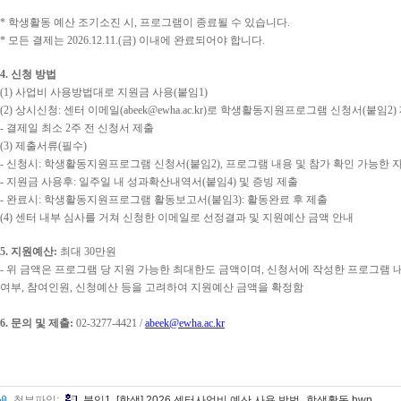
*
학생활동 예산 조기소진 시
,
프로그램이 종료될 수 있습니다
.
*
모든 결제는
2026.12.11.(
금
)
이내에 완료되어야 합니다
.
4.
신청 방법
(1)
사업비 사용방법대로 지원금 사용
(
붙임
1)
(2)
상시신청
:
센터 이메일
(abeek@ewha.ac.kr)
로 학생활동지원프로그램 신청서
(
붙임
2)
-
결제일 최소
2
주 전 신청서 제출
(3)
제출서류
(
필수
)
-
신청시
:
학생활동지원프로그램 신청서
(
붙임
2),
프로그램 내용 및 참가 확인 가능한 
-
지원금 사용후
:
일주일 내 성과확산내역서
(
붙임
4)
및 증빙 제출
-
완료시
:
학생활동지원프로그램 활동보고서
(
붙임
3):
활동완료 후 제출
(4)
센터 내부 심사를 거쳐 신청한 이메일로 선정결과 및 지원예산 금액 안내
5.
지원예산
:
최대
30
만원
-
위 금액은 프로그램 당 지원 가능한 최대한도 금액이며
,
신청서에 작성한 프로그램 
여부
,
참여인원
,
신청예산 등을 고려하여 지원예산 금액을 확정함
6.
문의 및 제출
:
02-3277-4421 /
abeek@ewha.ac.kr
첨부파일:
붙임1. [학생] 2026 센터사업비 예산 사용 방법_학생활동.hwp