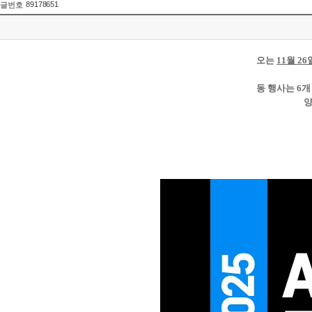
89178651
글번호
오는
11월 26
동 행사는 6개
양