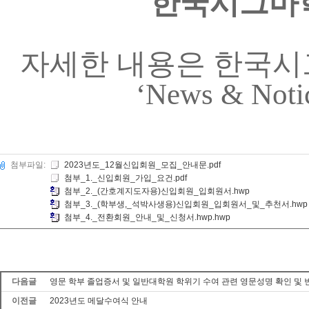
한국시그마학
자세한 내용은 한국
‘News & Notic
첨부파일:
2023년도_12월신입회원_모집_안내문.pdf
첨부_1._신입회원_가입_요건.pdf
첨부_2._(간호계지도자용)신입회원_입회원서.hwp
첨부_3._(학부생,_석박사생용)신입회원_입회원서_및_추천서.hwp
첨부_4._전환회원_안내_및_신청서.hwp.hwp
다음글
영문 학부 졸업증서 및 일반대학원 학위기 수여 관련 영문성명 확인 및 
이전글
2023년도 메달수여식 안내