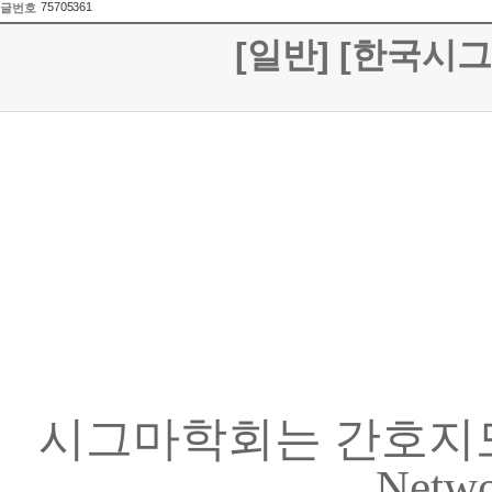
75705361
글번호
[일반] [한국시그
시그마학회는 간호지
Netw