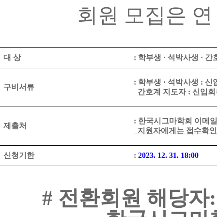
회원 모집은 
대 상
:
학부생
·
석박사생
·
간
:
학부생
·
석박사생
:
신
구비서류
간호계 지도자
:
신입회
:
한국시그마학회 이메
제출처
지원자에게는 접수확인 
신청기한
:
2023. 12. 31. 18:00
#
전환회원 해당자