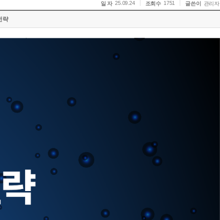
25.09.24
1751
일 자
조회수
글쓴이
관리자
전략