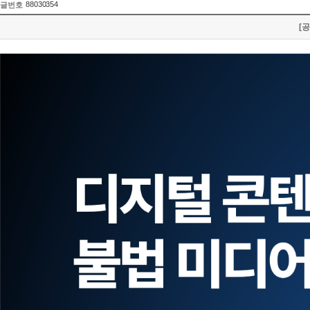
88030354
글번호
[