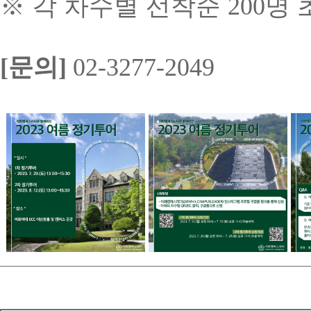
※
각 차수별 선착순
200
명 
[
문의
]
02-3277-2049