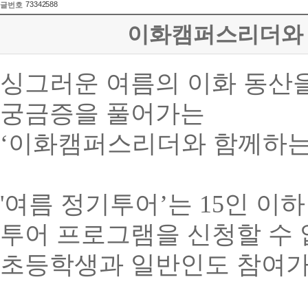
73342588
글번호
이화캠퍼스리더와 함
싱그러운 여름의 이화 동산
궁금증을 풀어가는
‘
이화캠퍼스리더와 함께하
'
여름 정기투어
’
는
15
인 이하
투어 프로그램을 신청할 수
초등학생과 일반인도 참여