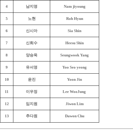
4
남지영
Nam jiyoung
5
노현
Roh Hyun
6
신시아
Sia Shin
7
신희수
Heesu Shin
8
양승욱
Seungwook Yang
9
유서영
Yoo Seo yeong
10
윤진
Yoon Jin
11
이우정
Lee WooJung
12
임지원
Jiwon Lim
13
추다원
Dawon Chu