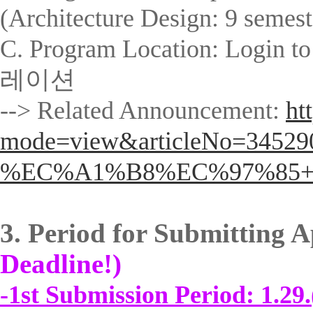
(Architecture Design: 9 semes
C. Program Location: Login t
레이션
--> Related Announcement:
ht
mode=view&articleNo=345290&
%EC%A1%B8%EC%97%85
3. Period for Submitting 
Deadline!)
-1st Submission Period: 1.2