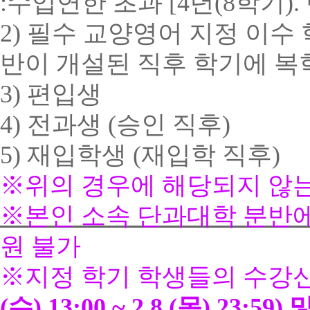
:
수업연한 초과
[4
년
(8
학기
).
2)
필수 교양영어 지정 이수 
반이 개설된 직후 학기에 복
3)
편입생
4)
전과생
(
승인 직후
)
5)
재입학생
(
재입학 직후
)
※
위의 경우에 해당되지 않는
※
본인 소속 단과대학 분반
원 불가
※
지정 학기 학생들의 수강
(
수
) 13:00 ~ 2.8.(
목
) 23:59)