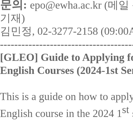
문의
:
epo@ewha.ac.kr (
메일 
기재
)
김민정
, 02-3277-2158 (09:0
-------------------------------------
[GLEO] Guide to Applying fo
English Courses (2024-1st Se
This is a guide on how to appl
st
English course in the 2024 1