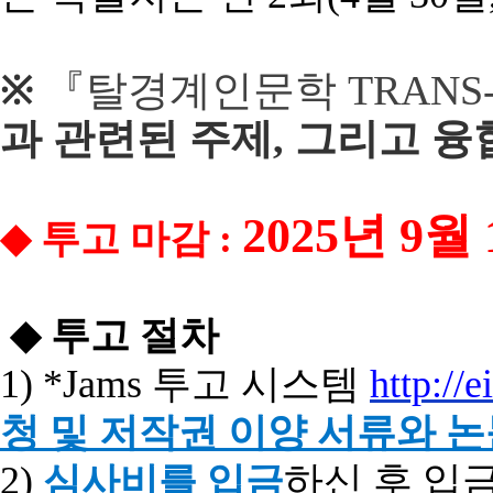
『
탈경계인문학
TRANS
※
과 관련된 주제
, 그리고
융
2025
년 9
월 
◆
투고
마감
:
◆
투고
절차
1) *Jams
투고
시스템
http://e
청
및
저작권
이양
서류와
논
2)
하신 후 입
심사비를 입금