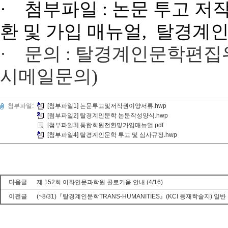
·
첨부파일
: 논문 투고
저
환
및
가입
매뉴얼,
탈경계인
·
문의
:
탈경계인문학편집
시메일문의
)
첨부파일:
[첨부파일1] 논문투고및저작권이양서류.hwp
[첨부파일2] 탈경계인문학 논문작성양식.hwp
[첨부파일3] 통합회원전환및가입매뉴얼.pdf
[첨부파일4] 탈경계인문학 투고 및 심사규정.hwp
다음글
제 152회 이화인문과학원 콜로키움 안내 (4/16)
이전글
(~8/31)『탈경계인문학TRANS-HUMANITIES』(KCI 등재학술지) 일반