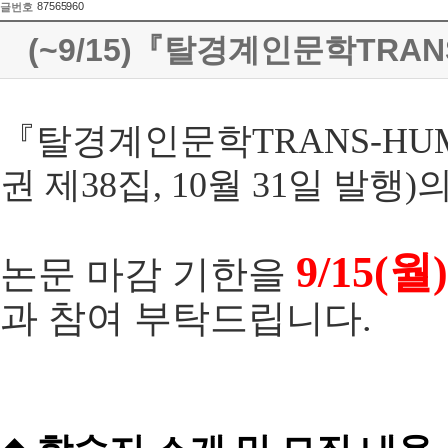
87565960
글번호
(~9/15)『탈경계인문학TRAN
『
탈경계인문학
TRANS-HU
권 제
38
집
, 10
월
31
일 발행
)
의
9/15(월
)
논문 마감 기한을
과 참여 부탁드립니다
.