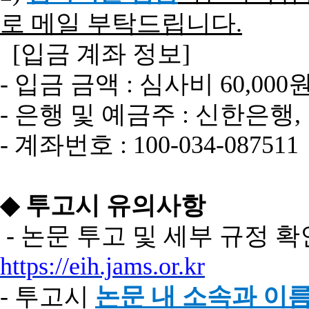
로 메일 부탁드립니다
.
[
입금
계좌
정보
]
-
입금
금액
:
심사비
60,000
-
은행
및
예금주
:
신한은행
,
-
계좌번호
: 100-034-087511
◆
투고시
유의사항
-
논문
투고
및
세부
규정
확
https://eih.jams.or.kr
-
투고시
논문
내
소속과
이