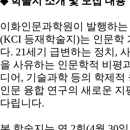
◆
학술지
소개
및
모집
내용
이화인문과학원이
발행하는
(KCI
등재학술지
)
는
인문학
다
. 21
세기
급변하는
정치
,
을
사유하는
인문학적
비평
디어
,
기술과학
등의
학제적
인문
융합
연구의
새로운
지
다립니다
.
본
학술지는
연
2
회
(4
월
30
일