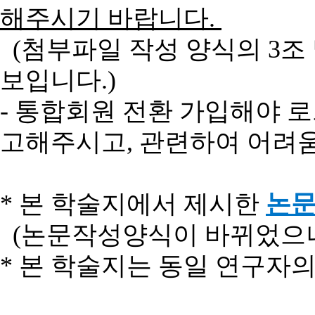
해주시기
바랍니다
.
(
첨부파일
작성 양식의
3
조
보입니다
.)
-
통합회원
전환
가입해야
로
고해주시고
,
관련하여
어려
*
본
학술지에서
제시한
논
(논문작성양식이 바뀌었으니
*
본
학술지는
동일
연구자