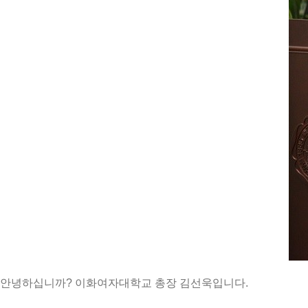
안녕하십니까
?
이화여자대학교
총장
김선욱입니다
.