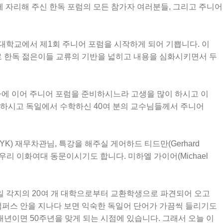
께
자리해
주신
한독
포럼의
모든
참가자
여러분들
,
그리고
주니어
대학교에서
제
1
회
주니어
포럼을
시작하게
되어
기쁩니다
.
이
로
한독
젊은이들
교류의
기반을
넓히고
내용을
심화시키면서
두
사에
이어
주니어
포럼을
준비하시느라
고생을
많이
하시고
이
하시고
독일에서
수학하신
40
여
분의
교수님들께서
주니어
HYK)
재무차관님
,
특강을
해주실
게어하드
티드만
(Gerhard
우리
이화여대
동문이시기도
합니다
.
미하엘
가이어
(Michael
일
각지의
20
여
개
대학으로부터
교환학생으로
파견되어
오고
캠퍼스
안을
지나다
보면
익숙한
독일어
단어가
가끔씩
들리기도
내년이면
50
주년을
맞게
되는
시점에
있습니다
.
그래서
오늘
이