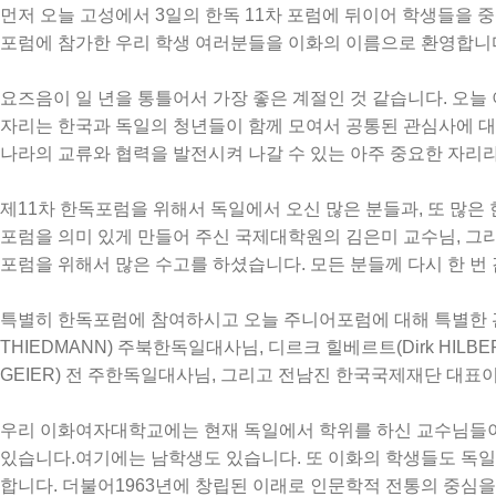
먼저
오늘
고성에서
3
일의
한독
11
차
포럼에
뒤이어
학생들을
중
포럼에
참가한
우리
학생
여러분들을
이화의
이름으로
환영합니
요즈음이
일
년을
통틀어서
가장
좋은
계절인
것
같습니다
.
오늘
자리는
한국과
독일의
청년들이
함께
모여서
공통된
관심사에
대
나라의
교류와
협력을
발전시켜
나갈
수
있는
아주
중요한
자리
제
11
차
한독포럼을
위해서
독일에서
오신
많은
분들과
,
또
많은
포럼을
의미
있게
만들어
주신
국제대학원의
김은미
교수님
,
그
포럼을
위해서
많은
수고를
하셨습니다
.
모든
분들께
다시
한
번
특별히
한독포럼에
참여하시고
오늘
주니어포럼에
대해
특별한
THIEDMANN)
주북한독일대사님
,
디르크
힐베르트
(Dirk HILB
GEIER)
전
주한독일대사님
,
그리고
전남진
한국국제재단
대표
우리
이화여자대학교에는
현재
독일에서
학위를
하신
교수님들
있습니다
.
여기에는
남학생도
있습니다
.
또
이화의
학생들도
독일
합니다
.
더불어
1963
년에
창립된
이래로
인문학적
전통의
중심을