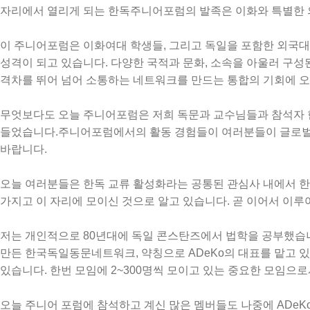
자리에서
열리게
되는
한독주니어포럼의
발족은
이화와
특별한
이
주니어포럼은
이화여대
학생들
,
그리고
독일을
포함한
외국대
성격이
되고
있습니다
.
다양한
국적과
문화
,
소속을
아울러
구성
격차를
뛰어
넘어
소통하는
네트워크를
만드는
통합의
기회에
오
무엇보다도
오늘
주니어포럼은
저희
독문과
교수님들과
참석자
들었습니다
.
주니어포럼에서의
활동
경험들이
여러분들이
글로
바랍니다
.
오늘
여러분들은
한독
교류
활성화라는
공통된
관심사
내에서
한
가지고
이
자리에
모이신
것으로
알고
있습니다
.
곧
이어서
이루
저는
개인적으로
80
년대에
독일
콘스탄즈에서
법학을
공부했습
만든
한국독일동문네트워크
,
약칭으로
ADeKo
의
대표를
맡고
있
있습니다
.
한번
모임에
2~300
명씩
모이고
있는
중요한
모임으로
오늘
주니어
포럼에
참석하고
계신
많은
멤버들도
나중에
ADeK