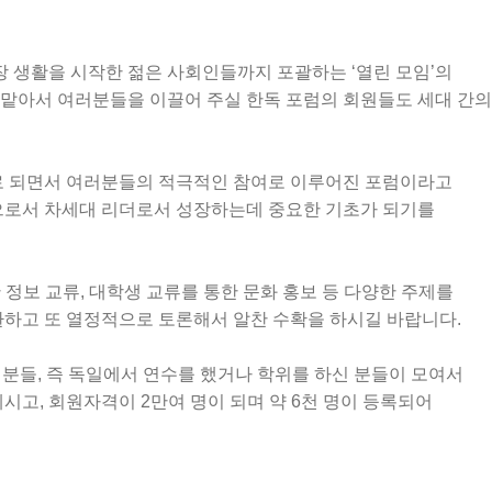
장
생활을
시작한
젊은
사회인들까지
포괄하는
‘
열린
모임
’
의
맡아서
여러분들을
이끌어
주실
한독
포럼의
회원들도
세대
간의
로
되면서
여러분들의
적극적인
참여로
이루어진
포럼이라고
으로서
차세대
리더로서
성장하는데
중요한
기초가
되기를
한
정보
교류
,
대학생
교류를
통한
문화
홍보
등
다양한
주제를
환하고
또
열정적으로
토론해서
알찬
수확을
하시길
바랍니다
.
분들
,
즉
독일에서
연수를
했거나
학위를
하신
분들이
모여서
계시고
,
회원자격이
2
만여
명이
되며
약
6
천
명이
등록되어