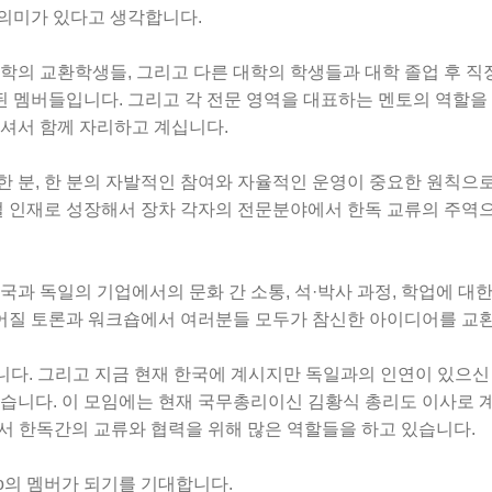
의미가
있다고
생각합니다
.
학의
교환학생들
,
그리고
다른
대학의
학생들과
대학
졸업
후
직
된
멤버들입니다
.
그리고
각
전문
영역을
대표하는
멘토의
역할을
셔서
함께
자리하고
계십니다
.
한
분
,
한
분의
자발적인
참여와
자율적인
운영이
중요한
원칙으
벌
인재로
성장해서
장차
각자의
전문분야에서
한독
교류의
주역
국과
독일의
기업에서의
문화
간
소통
,
석
·
박사
과정
,
학업에
대
어질
토론과
워크숍에서
여러분들
모두가
참신한
아이디어를
교
니다
.
그리고
지금
현재
한국에
계시지만
독일과의
인연이
있으신
습니다
.
이
모임에는
현재
국무총리이신
김황식
총리도
이사로
서
한독간의
교류와
협력을
위해
많은
역할들을
하고
있습니다
.
o
의
멤버가
되기를
기대합니다
.