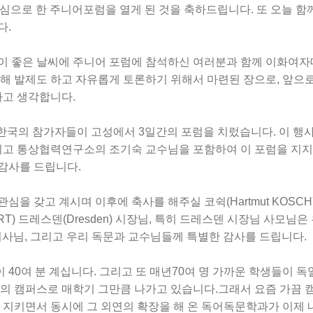
심으로
한
주니어포럼을
열게
된
것을
축하드립니다
.
또
오늘
함
다
.
이
좋은
날씨에
주니어
포럼에
참석하신
여러분과
함께
이화여자
해
발제도
하고
자유롭게
토론하기
위해서
마련된
장으로
,
앞으
라고
생각합니다
.
한국의
참가자들이
고성에서
3
일간의
포럼을
치렀습니다
.
이
행
리고
통상협력연구소의
조기숙
교수님을
포함하여
이
포럼을
지지
감사를
드립니다
.
관심을
갖고
계시며
이후에
축사를
해주실
코쉭
(Hartmut KOSC
ERT)
드레스덴
(Dresden)
시장님
,
특히
드레스덴
시장님
사모님은
이사님
,
그리고
우리
독문과
교수님들께
특별한
감사를
드립니다
.
이
40
여
분
계십니다
.
그리고
또
매년
70
여
명
가까운
학생들이
독
의
캠퍼스로
매학기
그만큼
나가고
있습니다
.
그래서
요즘
가끔
지키면서
동시에
그
외연의
확장을
해
온
독어독문학과가
이제