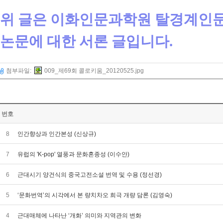
위 글은 이화인문과학원 탈경계인문
논문에 대한 서론 글입니다.
첨부파일:
009_제69회 콜로키움_20120525.jpg
번호
8
인간향상과 인간본성 (신상규)
7
유럽의 'K-pop' 열풍과 문화혼종성 (이수안)
6
근대시기 양건식의 중국고전소설 번역 및 수용 (정선경)
5
‘문화번역’의 시각에서 본 량치차오 희극 개량 담론 (김영숙)
4
근대매체에 나타난 ‘개화’ 의미와 지역관의 변화