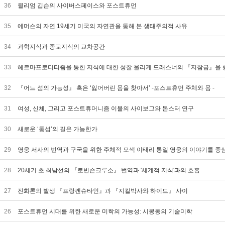
36
윌리엄 깁슨의 사이버스페이스와 포스트휴먼
35
에머슨의 자연 19세기 미국의 자연관을 통해 본 생태주의적 사유
34
과학지식과 종교지식의 교차공간
33
헤르마프로디티즘을 통한 지식에 대한 성찰 울리케 드래스너의 『지참금』을
32
『어느 섬의 가능성』 혹은 ‘잃어버린 몸을 찾아서’ -포스트휴먼 주체와 몸 -
31
여성, 신체, 그리고 포스트휴머니즘 이불의 사이보그와 몬스터 연구
30
새로운 ‘통섭’의 길은 가능한가
29
영웅 서사의 번역과 구국을 위한 주체적 모색 이태리 통일 영웅의 이야기를 
28
20세기 초 최남선의 『로빈슨크루소』 번역과 '세계적 지식'과의 호흡
27
진화론의 발생 『프랑켄슈타인』과 『지킬박사와 하이드』 사이
26
포스트휴먼 시대를 위한 새로운 미학의 가능성: 시몽동의 기술미학