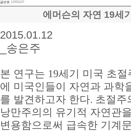
12551147
글번호
에머슨의 자연 19세
2015.01.12
_송은주
본 연구는
19
세기 미국 초절
에 미국인들이 자연과 과학
를 발견하고자 한다
.
초절주
낭만주의의 유기적 자연관을
변용함으로써 급속한 기계문