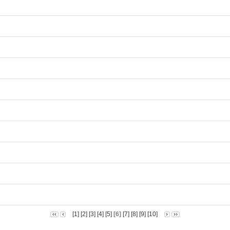
[1]
[2]
[3]
[4]
[5]
[6]
[7]
[8]
[9]
[10]