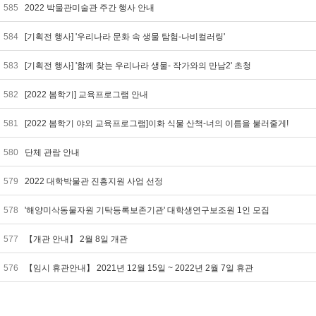
585
2022 박물관미술관 주간 행사 안내
584
[기획전 행사] '우리나라 문화 속 생물 탐험-나비컬러링'
583
[기획전 행사] '함께 찾는 우리나라 생물- 작가와의 만남2' 초청
582
[2022 봄학기] 교육프로그램 안내
581
[2022 봄학기 야외 교육프로그램]이화 식물 산책-너의 이름을 불러줄게!
580
단체 관람 안내
579
2022 대학박물관 진흥지원 사업 선정
578
'해양미삭동물자원 기탁등록보존기관' 대학생연구보조원 1인 모집
577
【개관 안내】 2월 8일 개관
576
【임시 휴관안내】 2021년 12월 15일 ~ 2022년 2월 7일 휴관