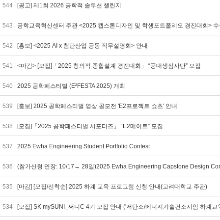
544
[공고] 제1회 2026 공학적 솔루션 챌린지
543
공학교육혁신센터 주관 <2025 캡스톤디자인 및 학생포트폴리오 경진대회> 
542
[홍보] <2025 AI x 첨단산업 공동 직무설명회> 안내
541
<마감> [모집]「2025 창의적 종합설계 경진대회」 “공대생심사단” 모집
540
2025 공학페스티벌 (E²FESTA 2025) 개최
539
[홍보] 2025 공학페스티벌 영상 공모전 'E2프로젝트 쇼츠' 안내
538
[모집]「2025 공학페스티벌 서포터즈」 “E2메이트” 모집
537
2025 Ewha Engineering Student Portfolio Contest
536
(참가신청 연장: 10/17→ 28일)2025 Ewha Engineering Capstone Design Con
535
[마감] [모집/선착순] 2025 하계 교육 프로그램 신청 안내(고려대학교 주관)
534
[모집] SK mySUNI_써니C 4기 모집 안내 ('저탄소/에너지기술컨소시엄 하계