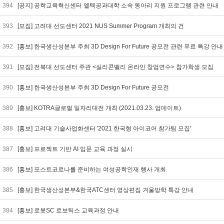
394
[공지] 공학교육혁신센터 엘텍공과대학 소속 동아리 지원 프로그램 관련 안내
393
[모집] 고려대 선도센터 2021 NUS Summer Program 개최의 건
392
[홍보] 한국생산성본부 주최 3D Design For Future 공모전 관련 무료 특강 안
391
[모집] 전북대 선도센터 주관 <실리콘밸리 온라인 창업연수> 참가학생 모집
390
[홍보] 한국생산성본부 주최 3D Design For Future 공모전
389
[홍보] KOTRA글로벌 일자리대전 개최 (2021.03.23. 업데이트)
388
[홍보] 고려대 기술사업화센터 '2021 한국형 아이코어 참가팀 모집'
387
[홍보] 프로젝트 기반 AI 입문 교육 과정 실시
386
[홍보] 포스트코로나를 준비하는 여성공학인재 행사 개최
385
[홍보] 한국생산성본부&한국ATC센터 영상편집 겨울방학 특강 안내
384
[홍보] 로봇SC 로보틱스 교육과정 안내