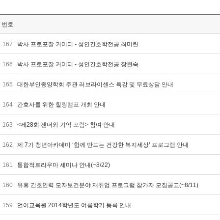
번호
167
박사 프로포잘 커미티 - 성인간호학전공 최미란
166
박사 프로포잘 커미티 - 성인간호학전공 장완숙
165
대한부인종양학회 주관 러브라이센스 특강 및 무료상담 안내
164
간호사를 위한 힐링캠프 개최 안내
163
<제28회 젠더와 기억 포럼> 참여 안내
162
제 7기 청년아카데미 ‘함께 만드는 건강한 복지세상’ 프로그램 안내
161
통합적트라우마 세미나 안내(~8/22)
160
유휴 간호인력 모자보건분야 재취업 프로그램 참가자 모집공고(~8/11)
159
언어교육원 2014학년도 여름학기 등록 안내