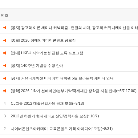
번호
[공지] 광고학 이론 세미나 커넥티즘 : 연결의 시대, 광고와 커뮤니케이션을 이
[홍보] 2026 장애인미디어콘텐츠 공모전
[안내] HKBU 지속가능성 관련 교류 프로그램
[공지] 140주년 기념품 수령 안내
[공지] 커뮤니케이션 미디어학 대학원 5월 브라운백 세미나 안내
[장학] 2026-1학기 선배라면/본부기탁/국제재단 장학금 지원 안내(~5/7 17:00)
4
CJ그룹 2012 대졸신입사원 공채 모집(~9/13)
3
2012년 하반기 현대케피코 신입/경력사원 모집(~10/7)
2
사이버콘텐츠아카데미 '교육콘텐츠 기획 아이디어' 모집(~8/31)