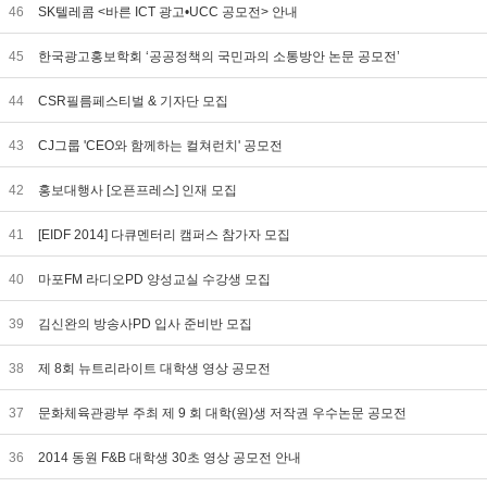
46
SK텔레콤 <바른 ICT 광고•UCC 공모전> 안내
45
한국광고홍보학회 ‘공공정책의 국민과의 소통방안 논문 공모전’
44
CSR필름페스티벌 & 기자단 모집
43
CJ그룹 'CEO와 함께하는 컬쳐런치' 공모전
42
홍보대행사 [오픈프레스] 인재 모집
41
[EIDF 2014] 다큐멘터리 캠퍼스 참가자 모집
40
마포FM 라디오PD 양성교실 수강생 모집
39
김신완의 방송사PD 입사 준비반 모집
38
제 8회 뉴트리라이트 대학생 영상 공모전
37
문화체육관광부 주최 제 9 회 대학(원)생 저작권 우수논문 공모전
36
2014 동원 F&B 대학생 30초 영상 공모전 안내