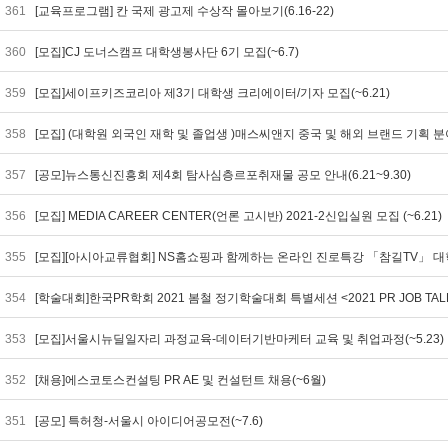
361
[교육프로그램] 칸 국제 광고제 수상작 몰아보기(6.16-22)
360
[모집]CJ 도너스캠프 대학생봉사단 6기 모집(~6.7)
359
[모집]세이프키즈코리아 제3기 대학생 크리에이터/기자 모집(~6.21)
358
[모집] (대학원 외국인 재학 및 졸업생 )매스씨앤지 중국 및 해외 브랜드 기획 분
357
[공모]뉴스통신진흥회 제4회 탐사심층르포취재물 공모 안내(6.21~9.30)
356
[모집] MEDIA CAREER CENTER(언론 고시반) 2021-2신입실원 모집 (~6.21)
355
[모집][아시아교류협회] NS홈쇼핑과 함께하는 온라인 진로특강 「참길TV」 대학
354
[학술대회]한국PR학회 2021 봄철 정기학술대회 특별세션 <2021 PR JOB TAL
353
[모집]서울시뉴딜일자리 과정교육-데이터기반마케터 교육 및 취업과정(~5.23)
352
[채용]에스코토스컨설팅 PR AE 및 컨설턴트 채용(~6월)
351
[공모] 특허청-서울시 아이디어공모전(~7.6)