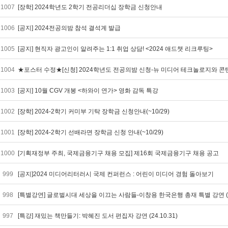
1007
[장학] 2024학년도 2학기 전공리더십 장학금 신청안내
1006
[공지] 2024전공의밤 참석 결석계 발급
1005
[공지] 현직자 광고인이 알려주는 1:1 취업 상담! <2024 애드챗 리크루팅>
1004
★포스터 수정★[신청] 2024학년도 전공의밤 신청-뉴 미디어 테크놀로지와 콘텐츠 창의성 
1003
[공지] 10월 CGV 개봉 <하와이 연가> 영화 감독 특강
1002
[장학] 2024-2학기 커미부 기탁 장학금 신청안내(~10/29)
1001
[장학] 2024-2학기 선배라면 장학금 신청 안내(~10/29)
1000
[기획재정부 주최, 국제금융기구 채용 모집] 제16회 국제금융기구 채용 공고
999
[공지]2024 미디어리터러시 국제 컨퍼런스 : 어린이 미디어 경험 돌아보기
998
[특별강연] 글로벌시대 세상을 이끄는 사람들-이창용 한국은행 총재 특별 강연 (10/
997
[특강] 재밌는 책만들기: 박혜진 도서 편집자 강연 (24.10.31)