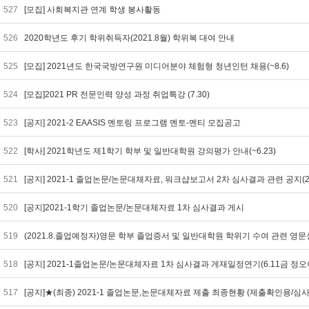
527
[모집] 사회복지관 연계 학생 봉사활동
526
2020학년도 후기 학위취득자(2021.8월) 학위복 대여 안내
525
[모집] 2021년도 한국국방연구원 미디어분야 체험형 청년인턴 채용(~8.6)
524
[모집]2021 PR 전문인력 양성 과정 취업특강 (7.30)
523
[공지] 2021-2 EAASIS 멘토링 프로그램 멘토-멘티 모집공고
522
[학사] 2021학년도 제1학기 학부 및 일반대학원 강의평가 안내(~6.23)
521
[공지] 2021-1 졸업논문/논문대체자료, 워크샵보고서 2차 심사결과 관련 공지
520
[공지]2021-1학기 졸업논문/논문대체자료 1차 심사결과 게시
519
(2021.8.졸업예정자)영문 학부 졸업증서 및 일반대학원 학위기 수여 관련 영문성명
518
[공지] 2021-1졸업논문/논문대체자료 1차 심사결과 게재일정연기(6.11금 정
517
[공지]★(최종) 2021-1 졸업논문,논문대체자료 제출 최종현황 (제출확인용/