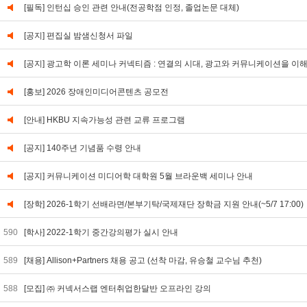
[필독] 인턴십 승인 관련 안내(전공학점 인정, 졸업논문 대체)
[공지] 편집실 밤샘신청서 파일
[공지] 광고학 이론 세미나 커넥티즘 : 연결의 시대, 광고와 커뮤니케이션을 이
[홍보] 2026 장애인미디어콘텐츠 공모전
[안내] HKBU 지속가능성 관련 교류 프로그램
[공지] 140주년 기념품 수령 안내
[공지] 커뮤니케이션 미디어학 대학원 5월 브라운백 세미나 안내
[장학] 2026-1학기 선배라면/본부기탁/국제재단 장학금 지원 안내(~5/7 17:00)
590
[학사] 2022-1학기 중간강의평가 실시 안내
589
[채용] Allison+Partners 채용 공고 (선착 마감, 유승철 교수님 추천)
588
[모집] ㈜ 커넥서스랩 엔터취업한달반 오프라인 강의