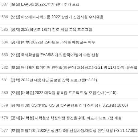
587
[모집] EAASIS 2022-1학기 멘티 추가 모집
586
[모집] 아모레퍼시픽그룹 2022 상반기 신입사원 수시채용
585
[공지] 2022학년도 1학기 진로·취업 교육 프로그램
584
[공지] [학부] 2022년 스마트폰 과의존 예방교육 이수
583
[모집] 국제학생팀 EAASIS 기초 한국어/영어 수업 신청
582
[모집] 애니포인트미디어 인턴쉽(정규직) 채용공고(~3.21 밤 11시 까지, 유승
581
[장학] 2022년 대웅재단 글로벌 장학 프로그램(~3.31)
580
[모집] [대학원] 2022 대학원 융복합 프로젝트 팀 모집 안내(~4.15)
579
[장학] 제8회 GS리테일 'GS SHOP 콘텐츠 리더 장학금 (~3.21(월) 18:00)
578
[공지] [대학원] 대학원생 핵심역량 증진을 위한 비교과 프로그램 개설
577
[모집] 제일기획, 2022년 상반기 3급 신입사원/대학생 인턴 채용 (~3.21 17:0