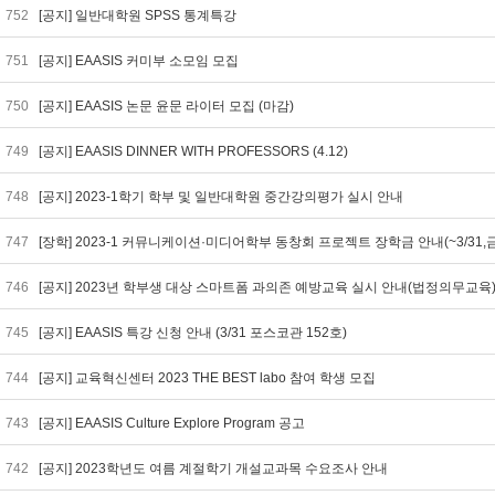
752
[공지] 일반대학원 SPSS 통계특강
751
[공지] EAASIS 커미부 소모임 모집
750
[공지] EAASIS 논문 윤문 라이터 모집 (마감)
749
[공지] EAASIS DINNER WITH PROFESSORS (4.12)
748
[공지] 2023-1학기 학부 및 일반대학원 중간강의평가 실시 안내
747
[장학] 2023-1 커뮤니케이션·미디어학부 동창회 프로젝트 장학금 안내(~3/31,
746
[공지] 2023년 학부생 대상 스마트폼 과의존 예방교육 실시 안내(법정의무교육
745
[공지] EAASIS 특강 신청 안내 (3/31 포스코관 152호)
744
[공지] 교육혁신센터 2023 THE BEST labo 참여 학생 모집
743
[공지] EAASIS Culture Explore Program 공고
742
[공지] 2023학년도 여름 계절학기 개설교과목 수요조사 안내