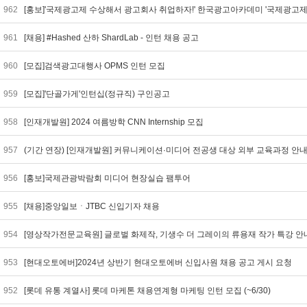
962
[홍보]'국제광고제 수상해서 광고회사 취업하자!' 한국광고아카데미 '국제광고제
961
[채용] #Hashed 산하 ShardLab - 인턴 채용 공고
960
[모집]검색광고대행사 OPMS 인턴 모집
959
[모집]'단골가게'인턴십(정규직) 구인공고
958
[인재개발원] 2024 여름방학 CNN Internship 모집
957
(기간 연장) [인재개발원] 커뮤니케이션·미디어 전공생 대상 외부 교육과정 안
956
[홍보]국제관광박람회 미디어 현장실습 팸투어
955
[채용]중앙일보ㆍJTBC 신입기자 채용
954
[영상작가전문교육원] 글로벌 화제작, 기생수 더 그레이의 류용재 작가 특강 
953
[현대오토에버]2024년 상반기 현대오토에버 신입사원 채용 공고 게시 요청
952
[롯데 유통 계열사] 롯데 마케톤 채용연계형 마케팅 인턴 모집 (~6/30)