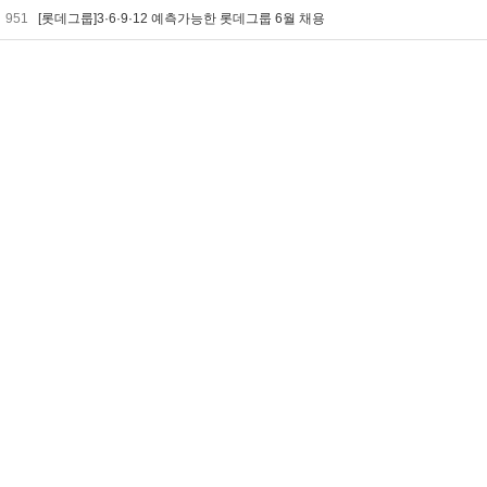
951
[롯데그룹]3·6·9·12 예측가능한 롯데그룹 6월 채용