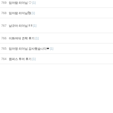
769
임아람 리더님 ♡
[1]
768
임아람 리더님🥰
[1]
767
남규아 리더님 !! !!
[1]
766
이화여대 견학 후기
[1]
765
임아영 리더님 감사했습니다❤
[1]
764
캠퍼스 투어 후기
[1]