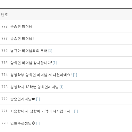
번호
778
송승연 리더님!
777
송승연 리더님!!
776
남규아 리더님과의 투어
[1]
775
양희연 리더님 감사합니다!
[1]
774
경영학부 양희연 리더님 저 나현이에요 !
[1]
773
경영학과 18학번 양희연리더님
[1]
772
송승연리더님❤️
[1]
771
죄송합니다. 성함이 기억이 나지않아서...
[1]
770
민현주선생님😄
[1]