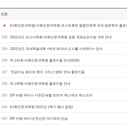
번호
[이화인문과학원] 이화인문과학원-포스트휴먼 융합인문학 외국 방문학자 콜로
190
2022년도 도시사학회-이화인문과학원 공동 국제심포지엄 개최 안내
189
2022년도 국내학술대회 <에코·테크네·도시를 사색하다> 안내
188
제 141회 이화인문과학원 콜로키움 안내(5/20)
187
‘인공지능 윤리와 젠더 그리고 생태’ 연속 콜로키움
186
제 140회 이화인문과학원 콜로키움 안내
185
[SF 비평 세미나 시즌2] 셰릴 빈트의 '에스에프 에스프리'
184
[이화인문과학원 2022년 1학기 행사 일정]
183
[SF 비평 세미나] 천선란 작가와의 만남